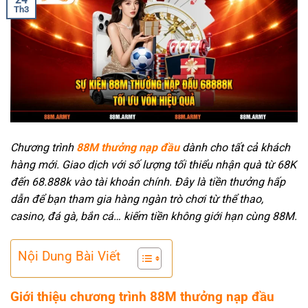
Th3
Chương trình
88M thưởng nạp đầu
dành cho tất cả khách
hàng mới. Giao dịch với số lượng tối thiểu nhận quà từ 68K
đến 68.888k vào tài khoản chính. Đây là tiền thưởng hấp
dẫn để bạn tham gia hàng ngàn trò chơi từ thể thao,
casino, đá gà, bắn cá… kiếm tiền không giới hạn cùng 88M.
Nội Dung Bài Viết
Giới thiệu chương trình 88M thưởng nạp đầu