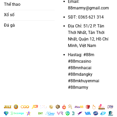
Email:
Thể thao
88marmy@gmail.com
Xổ số
SĐT: 0365 621 314
Đá gà
Địa Chỉ: 51/2 P. Tân
Thới Nhất, Tân Thới
Nhất, Quận 12, Hồ Chí
Minh, Việt Nam
Hastag: #88m
#88mcasino
#88mnhacai
#88mdangky
#88mkhuyenmai
#88marmy