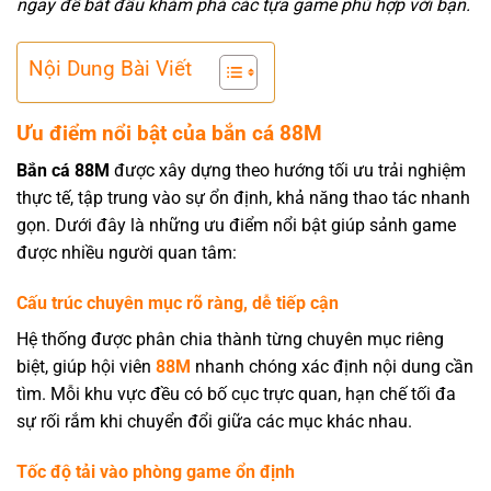
ngay để bắt đầu khám phá các tựa game phù hợp với bạn.
Nội Dung Bài Viết
Ưu điểm nổi bật của bắn cá 88M
Bắn cá 88M
được xây dựng theo hướng tối ưu trải nghiệm
thực tế, tập trung vào sự ổn định, khả năng thao tác nhanh
gọn. Dưới đây là những ưu điểm nổi bật giúp sảnh game
được nhiều người quan tâm:
Cấu trúc chuyên mục rõ ràng, dễ tiếp cận
Hệ thống được phân chia thành từng chuyên mục riêng
biệt, giúp hội viên
88M
nhanh chóng xác định nội dung cần
tìm. Mỗi khu vực đều có bố cục trực quan, hạn chế tối đa
sự rối rắm khi chuyển đổi giữa các mục khác nhau.
Tốc độ tải vào phòng game ổn định