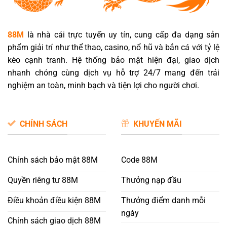
88M
là nhà cái trực tuyến uy tín, cung cấp đa dạng sản
phẩm giải trí như thể thao, casino, nổ hũ và bắn cá với tỷ lệ
kèo cạnh tranh. Hệ thống bảo mật hiện đại, giao dịch
nhanh chóng cùng dịch vụ hỗ trợ 24/7 mang đến trải
nghiệm an toàn, minh bạch và tiện lợi cho người chơi.
CHÍNH SÁCH
KHUYẾN MÃI
Chính sách bảo mật 88M
Code 88M
Quyền riêng tư 88M
Thưởng nạp đầu
Điều khoản điều kiện 88M
Thưởng điểm danh mỗi
ngày
Chính sách giao dịch 88M