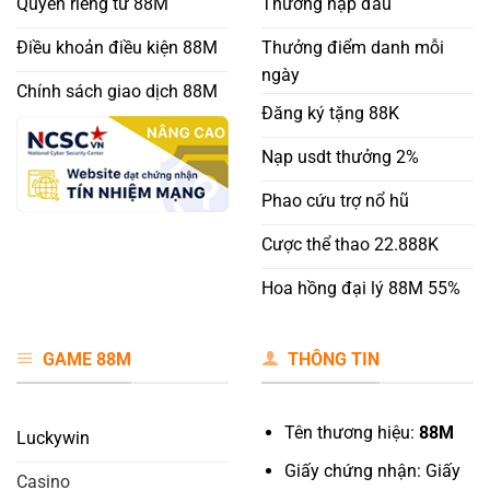
Quyền riêng tư 88M
Thưởng nạp đầu
Điều khoản điều kiện 88M
Thưởng điểm danh mỗi
ngày
Chính sách giao dịch 88M
Đăng ký tặng 88K
Nạp usdt thưởng 2%
Phao cứu trợ nổ hũ
Cược thể thao 22.888K
Hoa hồng đại lý 88M 55%
GAME 88M
THÔNG TIN
Tên thương hiệu:
88M
Luckywin
Giấy chứng nhận: Giấy
Casino