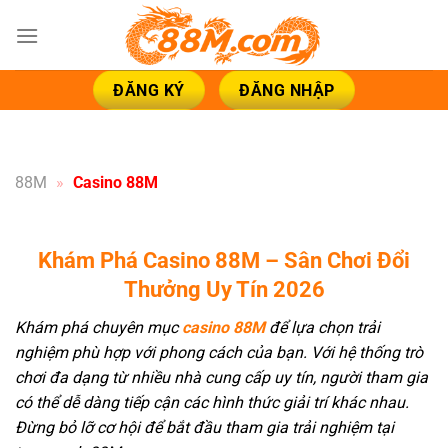
Bỏ
qua
nội
dung
ĐĂNG KÝ
ĐĂNG NHẬP
88M
»
Casino 88M
Khám Phá Casino 88M – Sân Chơi Đổi
Thưởng Uy Tín 2026
Khám phá chuyên mục
casino 88M
để lựa chọn trải
nghiệm phù hợp với phong cách của bạn. Với hệ thống trò
chơi đa dạng từ nhiều nhà cung cấp uy tín, người tham gia
có thể dễ dàng tiếp cận các hình thức giải trí khác nhau.
Đừng bỏ lỡ cơ hội để bắt đầu tham gia trải nghiệm tại