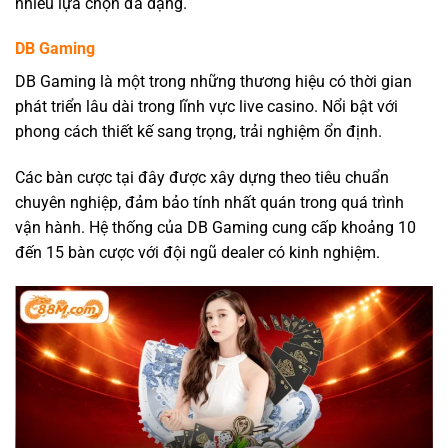
nhiều lựa chọn đa dạng.
DB Gaming
DB Gaming là một trong những thương hiệu có thời gian
phát triển lâu dài trong lĩnh vực live casino. Nổi bật với
phong cách thiết kế sang trọng, trải nghiệm ổn định.
Các bàn cược tại đây được xây dựng theo tiêu chuẩn
chuyên nghiệp, đảm bảo tính nhất quán trong quá trình
vận hành. Hệ thống của DB Gaming cung cấp khoảng 10
đến 15 bàn cược với đội ngũ dealer có kinh nghiệm.