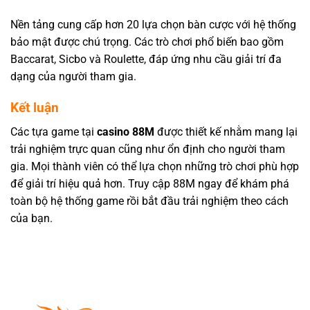
Nền tảng cung cấp hơn 20 lựa chọn bàn cược với hệ thống
bảo mật được chú trọng. Các trò chơi phổ biến bao gồm
Baccarat, Sicbo và Roulette, đáp ứng nhu cầu giải trí đa
dạng của người tham gia.
Kết luận
Các tựa game tại
casino 88M
được thiết kế nhằm mang lại
trải nghiệm trực quan cũng như ổn định cho người tham
gia. Mọi thành viên có thể lựa chọn những trò chơi phù hợp
để giải trí hiệu quả hơn. Truy cập 88M ngay để khám phá
toàn bộ hệ thống game rồi bắt đầu trải nghiệm theo cách
của bạn.