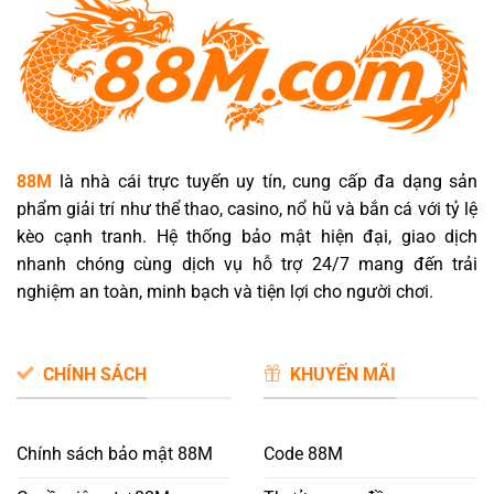
88M
là nhà cái trực tuyến uy tín, cung cấp đa dạng sản
phẩm giải trí như thể thao, casino, nổ hũ và bắn cá với tỷ lệ
kèo cạnh tranh. Hệ thống bảo mật hiện đại, giao dịch
nhanh chóng cùng dịch vụ hỗ trợ 24/7 mang đến trải
nghiệm an toàn, minh bạch và tiện lợi cho người chơi.
CHÍNH SÁCH
KHUYẾN MÃI
Chính sách bảo mật 88M
Code 88M