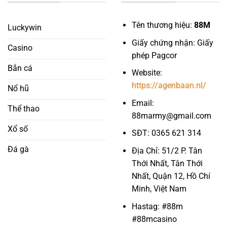
Tên thương hiệu:
88M
Luckywin
Giấy chứng nhận: Giấy
Casino
phép Pagcor
Bắn cá
Website:
https://agenbaan.nl/
Nổ hũ
Email:
Thể thao
88marmy@gmail.com
Xổ số
SĐT: 0365 621 314
Đá gà
Địa Chỉ: 51/2 P. Tân
Thới Nhất, Tân Thới
Nhất, Quận 12, Hồ Chí
Minh, Việt Nam
Hastag: #88m
#88mcasino