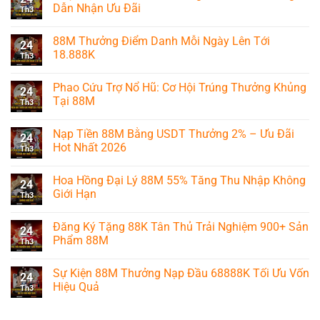
Dẫn Nhận Ưu Đãi
Th3
88M Thưởng Điểm Danh Mỗi Ngày Lên Tới
24
18.888K
Th3
Phao Cứu Trợ Nổ Hũ: Cơ Hội Trúng Thưởng Khủng
24
Tại 88M
Th3
Nạp Tiền 88M Bằng USDT Thưởng 2% – Ưu Đãi
24
Hot Nhất 2026
Th3
Hoa Hồng Đại Lý 88M 55% Tăng Thu Nhập Không
24
Giới Hạn
Th3
Đăng Ký Tặng 88K Tân Thủ Trải Nghiệm 900+ Sản
24
Phẩm 88M
Th3
Sự Kiện 88M Thưởng Nạp Đầu 68888K Tối Ưu Vốn
24
Hiệu Quả
Th3