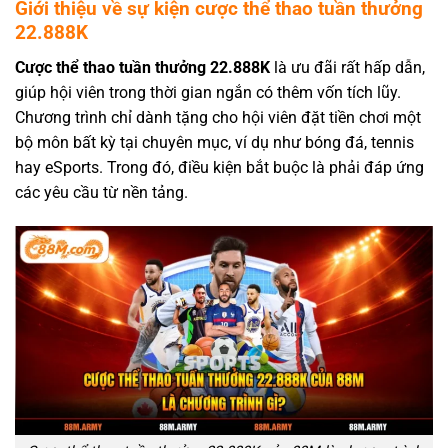
Giới thiệu về sự kiện cược thể thao tuần thưởng
22.888K
Cược thể thao tuần thưởng 22.888K
là ưu đãi rất hấp dẫn,
giúp hội viên trong thời gian ngắn có thêm vốn tích lũy.
Chương trình chỉ dành tặng cho hội viên đặt tiền chơi một
bộ môn bất kỳ tại chuyên mục, ví dụ như bóng đá, tennis
hay eSports. Trong đó, điều kiện bắt buộc là phải đáp ứng
các yêu cầu từ nền tảng.