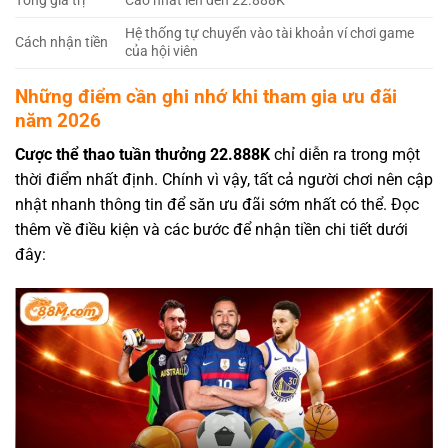
Tổng giá trị
Cao nhất lên đến 22.888K
Hệ thống tự chuyển vào tài khoản ví chơi game
Cách nhận tiền
của hội viên
Những điểm cần ghi nhớ khi tham gia ưu đãi
năm 2026
Cược thể thao tuần thưởng 22.888K
chỉ diễn ra trong một
thời điểm nhất định. Chính vì vậy, tất cả người chơi nên cập
nhật nhanh thông tin để săn ưu đãi sớm nhất có thể. Đọc
thêm về điều kiện và các bước để nhận tiền chi tiết dưới
đây: