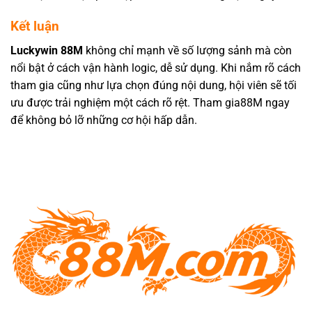
Kết luận
Luckywin 88M
không chỉ mạnh về số lượng sảnh mà còn
nổi bật ở cách vận hành logic, dễ sử dụng. Khi nắm rõ cách
tham gia cũng như lựa chọn đúng nội dung, hội viên sẽ tối
ưu được trải nghiệm một cách rõ rệt. Tham gia88M ngay
để không bỏ lỡ những cơ hội hấp dẫn.