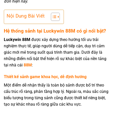
đón hiện nay.
Nội Dung Bài Viết
Hệ thống sảnh tại Luckywin 88M có gì nổi bật?
Luckywin 88M
được xây dựng theo hướng tối ưu trải
nghiệm thực tế, giúp người dùng dễ tiếp cận, duy trì cảm
giác mới mẻ trong suốt quá trình tham gia. Dưới đây là
những điểm nổi bật thể hiện rõ sự khác biệt của nền tảng
tại nhà cái
88M
:
Thiết kế sảnh game khoa học, dễ định hướng
Một điểm dễ nhận thấy là toàn bộ sảnh được bố trí theo
cấu trúc rõ ràng, phân tầng hợp lý. Ngoài ra, màu sắc cùng
biểu tượng trong từng sảnh cũng được thiết kế riêng biệt,
tạo sự khác nhau rõ ràng giữa các khu vực.