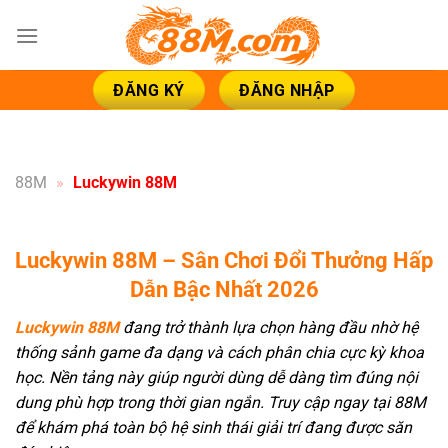
Bỏ
qua
nội
dung
ĐĂNG KÝ
ĐĂNG NHẬP
88M
»
Luckywin 88M
Luckywin 88M – Sân Chơi Đổi Thưởng Hấp
Dẫn Bậc Nhất 2026
Luckywin 88M
đang trở thành lựa chọn hàng đầu nhờ hệ
thống sảnh game đa dạng và cách phân chia cực kỳ khoa
học. Nền tảng này giúp người dùng dễ dàng tìm đúng nội
dung phù hợp trong thời gian ngắn. Truy cập ngay tại 88M
để khám phá toàn bộ hệ sinh thái giải trí đang được săn